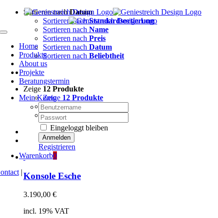
Zum
Sortieren nach
Datum
Inhalt
Sortieren nach
Standardsortierung
springen
Sortieren nach
Name
Toggle
Sortieren nach
Preis
Navigation
Home
Sortieren nach
Datum
Produkte
Sortieren nach
Beliebtheit
About us
Projekte
Beratungstermin
Zeige
12 Produkte
Mein Konto
Zeige
12 Produkte
Nutzername:
Zeige
24 Produkte
Zeige
36 Produkte
Passwort:
Eingeloggt bleiben
Registrieren
Warenkorb
0
ontact
|
Konsole Esche
3.190,00
€
incl. 19% VAT