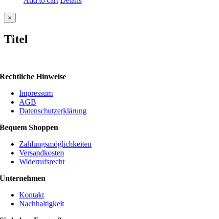
Add to cart
Details
Close
×
product
quick
Titel
view
Rechtliche Hinweise
Impressum
AGB
Datenschutzerklärung
Bequem Shoppen
Zahlungsmöglichkeiten
Versandkosten
Widerrufsrecht
Unternehmen
Kontakt
Nachhaltigkeit