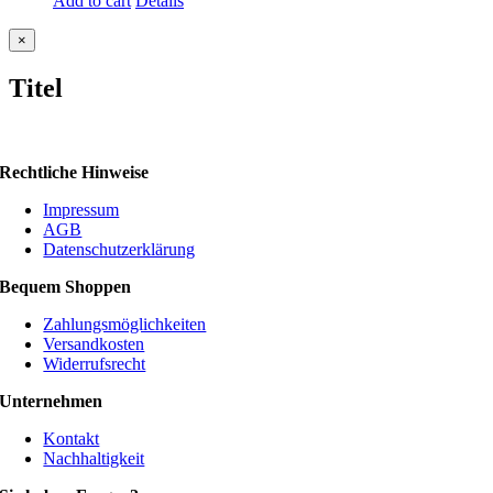
Add to cart
Details
Close
×
product
quick
Titel
view
Rechtliche Hinweise
Impressum
AGB
Datenschutzerklärung
Bequem Shoppen
Zahlungsmöglichkeiten
Versandkosten
Widerrufsrecht
Unternehmen
Kontakt
Nachhaltigkeit