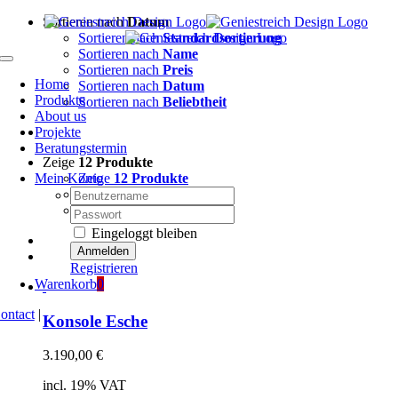
Zum
Sortieren nach
Datum
Inhalt
Sortieren nach
Standardsortierung
springen
Sortieren nach
Name
Toggle
Sortieren nach
Preis
Navigation
Home
Sortieren nach
Datum
Produkte
Sortieren nach
Beliebtheit
About us
Projekte
Beratungstermin
Zeige
12 Produkte
Mein Konto
Zeige
12 Produkte
Nutzername:
Zeige
24 Produkte
Zeige
36 Produkte
Passwort:
Eingeloggt bleiben
Registrieren
Warenkorb
0
ontact
|
Konsole Esche
3.190,00
€
incl. 19% VAT