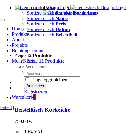
Zum
Sortieren nach
Datum
Inhalt
Sortieren nach
Standardsortierung
springen
Sortieren nach
Name
Toggle
Sortieren nach
Preis
Navigation
Home
Sortieren nach
Datum
Produkte
Sortieren nach
Beliebtheit
About us
Projekte
Beratungstermin
Zeige
12 Produkte
Mein Konto
Zeige
12 Produkte
Nutzername:
Zeige
24 Produkte
Zeige
36 Produkte
Passwort:
Eingeloggt bleiben
Registrieren
Warenkorb
0
ontact
|
Beistelltisch Korkeiche
750,00
€
incl. 19% VAT