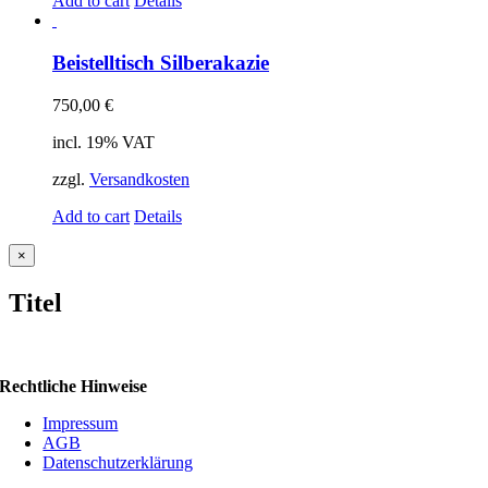
Add to cart
Details
Beistelltisch Silberakazie
750,00
€
incl. 19% VAT
zzgl.
Versandkosten
Add to cart
Details
Close
×
product
quick
Titel
view
Rechtliche Hinweise
Impressum
AGB
Datenschutzerklärung