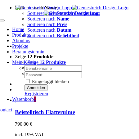
Zum
Sortieren nach
Name
Inhalt
Sortieren nach
Standardsortierung
springen
Sortieren nach
Name
Toggle
Sortieren nach
Preis
Navigation
Home
Sortieren nach
Datum
Produkte
Sortieren nach
Beliebtheit
About us
Projekte
Beratungstermin
Zeige
12 Produkte
Mein Konto
Zeige
12 Produkte
Nutzername:
Zeige
24 Produkte
Zeige
36 Produkte
Passwort:
Eingeloggt bleiben
Registrieren
Warenkorb
0
ontact
|
Beistelltisch Flatterulme
790,00
€
incl. 19% VAT