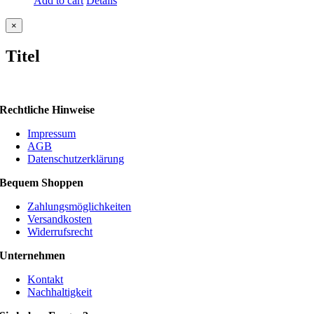
Add to cart
Details
Close
×
product
quick
Titel
view
Rechtliche Hinweise
Impressum
AGB
Datenschutzerklärung
Bequem Shoppen
Zahlungsmöglichkeiten
Versandkosten
Widerrufsrecht
Unternehmen
Kontakt
Nachhaltigkeit