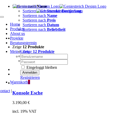
Zum
Sortieren nach
Name
Inhalt
Sortieren nach
Standardsortierung
springen
Sortieren nach
Name
Toggle
Sortieren nach
Preis
Navigation
Home
Sortieren nach
Datum
Produkte
Sortieren nach
Beliebtheit
About us
Projekte
Beratungstermin
Zeige
12 Produkte
Mein Konto
Zeige
12 Produkte
Nutzername:
Zeige
24 Produkte
Zeige
36 Produkte
Passwort:
Eingeloggt bleiben
Registrieren
Warenkorb
0
ontact
|
Konsole Esche
3.190,00
€
incl. 19% VAT