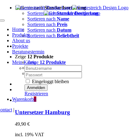
Zum
Sortieren nach
Standardsortierung
Inhalt
Sortieren nach
Standardsortierung
springen
Sortieren nach
Name
Toggle
Sortieren nach
Preis
Navigation
Home
Sortieren nach
Datum
Produkte
Sortieren nach
Beliebtheit
About us
Projekte
Beratungstermin
Zeige
12 Produkte
Mein Konto
Zeige
12 Produkte
Nutzername:
Zeige
24 Produkte
Zeige
36 Produkte
Passwort:
Eingeloggt bleiben
Registrieren
Warenkorb
0
ontact
|
Untersetzer Hamburg
49,90
€
incl. 19% VAT