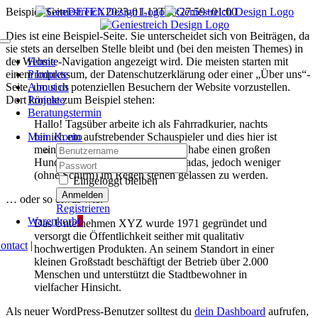
Zum
Beispiel-Seite
DETEX
2023-01-13T18:27:59+01:00
Inhalt
Dies ist eine Beispiel-Seite. Sie unterscheidet sich von Beiträgen, da
springen
Toggle
sie stets an derselben Stelle bleibt und (bei den meisten Themes) in
Navigation
der Website-Navigation angezeigt wird. Die meisten starten mit
Home
einem Impressum, der Datenschutzerklärung oder einer „Über uns“-
Produkte
Seite, um sich potenziellen Besuchern der Website vorzustellen.
About us
Dort könnte zum Beispiel stehen:
Projekte
Beratungstermin
Hallo! Tagsüber arbeite ich als Fahrradkurier, nachts
Mein Konto
bin ich ein aufstrebender Schauspieler und dies hier ist
Nutzername:
meine Website. Ich lebe in Berlin, habe einen großen
Hund namens Jack, mag Piña Coladas, jedoch weniger
Passwort:
(ohne Schirm) im Regen stehen gelassen zu werden.
Eingeloggt bleiben
… oder so etwas wie:
Registrieren
Warenkorb
0
Das Unternehmen XYZ wurde 1971 gegründet und
versorgt die Öffentlichkeit seither mit qualitativ
ontact
|
hochwertigen Produkten. An seinem Standort in einer
kleinen Großstadt beschäftigt der Betrieb über 2.000
Menschen und unterstützt die Stadtbewohner in
vielfacher Hinsicht.
Als neuer WordPress-Benutzer solltest du
dein Dashboard
aufrufen,